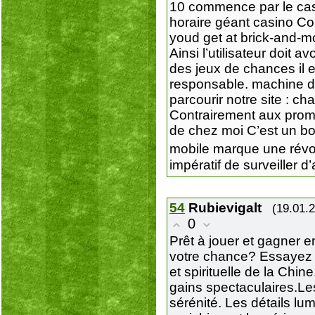
10 commence par le casi
horaire géant casino Co
youd get at brick-and-mo
Ainsi l’utilisateur doit
des jeux de chances il e
responsable. machine de
parcourir notre site : c
Contrairement aux promo
de chez moi C’est un bon
mobile marque une révol
impératif de surveiller d
54
Rubievigalt
(19.01.
0
Prêt à jouer et gagner e
votre chance? Essayez le
et spirituelle de la Chi
gains spectaculaires.Les
sérénité. Les détails l