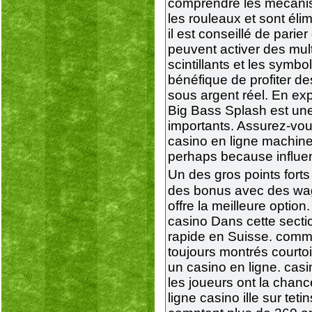
comprendre les mécanis
les rouleaux et sont él
il est conseillé de pari
peuvent activer des mul
scintillants et les symb
bénéfique de profiter de
sous argent réel. En ex
Big Bass Splash est une
importants. Assurez-vous
casino en ligne machine 
perhaps because influent
Un des gros points fort
des bonus avec des wage
offre la meilleure optio
casino Dans cette secti
rapide en Suisse. comme
toujours montrés courtois
un casino en ligne. cas
les joueurs ont la chan
ligne casino ille sur te