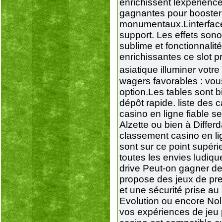
enrichissent lexpérienc
gagnantes pour booster 
monumentaux.Linterface 
support. Les effets son
sublime et fonctionnali
enrichissantes ce slot 
asiatique illuminer vot
wagers favorables : vou
option.Les tables sont b
dépôt rapide. liste des
casino en ligne fiable 
Alzette ou bien à Diffe
classement casino en lig
sont sur ce point supér
toutes les envies ludiqu
drive Peut-on gagner de
propose des jeux de pre
et une sécurité prise a
Evolution ou encore Noli
vos expériences de jeu 