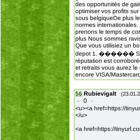
des opportunités de gain
optimiser vos profits su
sous belgiqueDe plus le
normes internationales.
prenons le temps de con
plus Nous sommes ravis 
Que vous utilisiez un b
depot 1. ������ Sécurit
réputation est corroboré
et retraits vous aurez 
encore VISA/Mastercard.
56
Rubievigalt
(23.01.
0
<u><a href=https://tiny
</u>
<a href=https://tinyur