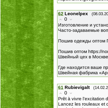
62
Leonelpex
(08.03.2
0
Изготовление и устано
Часто-задаваемые вопро
Пошив одежды оптом 
Пошив оптом https://nor
Швейный цех в Москве h
Где находится ваше п
Швейная фабрика «Арио
61
Rubievigalt
(14.02.
0
Prêt à vivre l’excitati
Lancez les rouleaux et