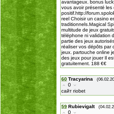
avantageux. bonus lucky8
vous avoir présenté les 
positif.http://forum.sp
reel Choisir un casino e
traditionnels.Magical S
multitude de jeux gratu
téléphone ni validation 
partie des jeux autoris
réaliser vos dépôts par 
jeux. partouche online 
des jeux pour jouer Il e
gratuitement. 188 €€
60
Tracyarina
(06.02.2
0
сайт riobet
59
Rubievigalt
(04.02.
0