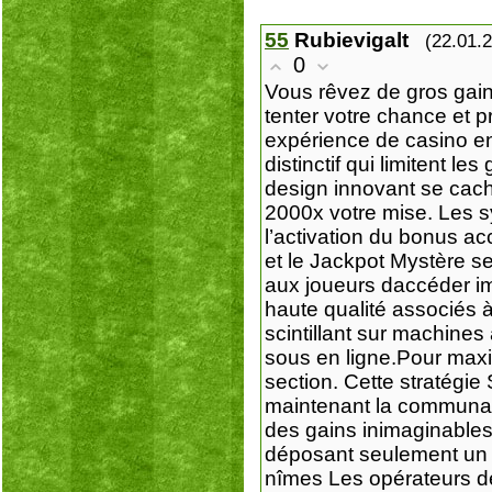
55
Rubievigalt
(22.01.
0
Vous rêvez de gros gain
tenter votre chance et p
expérience de casino en
distinctif qui limitent 
design innovant se cach
2000x votre mise. Les sy
l’activation du bonus ac
et le Jackpot Mystère s
aux joueurs daccéder im
haute qualité associés 
scintillant sur machines
sous en ligne.Pour maxi
section. Cette stratégi
maintenant la communaut
des gains inimaginable
déposant seulement un e
nîmes Les opérateurs de