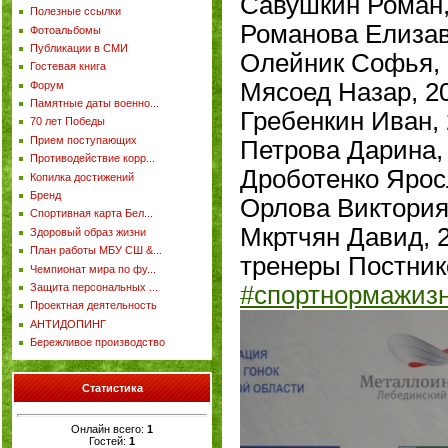
Савушкин Роман, 
Полезные ссылки
Романова Елизаве
Фотоальбомы
Публикации в СМИ
Олейник Софья, 2
Гостевая книга
Мясоед Назар, 20
Форум
Памятные даты военно...
Гребенкин Иван, 2
70 лет Победы
Прием поступающих
Петрова Дарина, 
Противодействие корр...
Дроботенко Яросл
Копилка достижений
Бренд
Орлова Виктория,
Спортивная карта Бел...
Мкртчян Давид, 2
Здоровый образ жизни
План работы МБУ СШ &...
тренеры Постнико
Чемпионат мира по фу...
#спортнормажиз
Защита персональных ...
Проектная деятельность
АНТИДОПИНГ
Бережливое производство
Статистика
Онлайн всего:
1
Гостей:
1