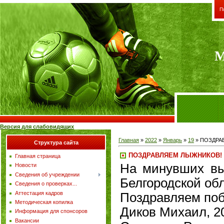
П
М
Версия для слабовидящих
Главная
»
2022
»
Январь
»
19
» ПОЗДРА
Структура сайта
ПОЗДРАВЛЯЕМ ЛЫЖНИКОВ!
Главная страница
На минувших вы
Новости
Сведения об учреждении
Белгородской об
Сведения о проверках...
Аттестация кадров
Поздравляем поб
Методическая копилка
Диков Михаил, 20
Информация для спонсоров
Вакансии