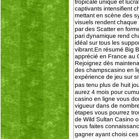
tropicale unique et luc
captivants intensifient
mettant en scène des sy
visuels rendent chaque 
par des Scatter en form
pari dynamique rend chaq
idéal sur tous les supp
vibrant.En résumé Big B
apprécié en France au C
Rejoignez dès maintenan
des champscasino en li
expérience de jeu sur sm
pas tenu plus de huit 
aurez 4 mois pour cumule
casino en ligne vous don
vigueur dans de nombreu
étapes vous pourrez tro
de Wild Sultan Casino ob
vous faites connaissanc
gagner ayant choisi ces