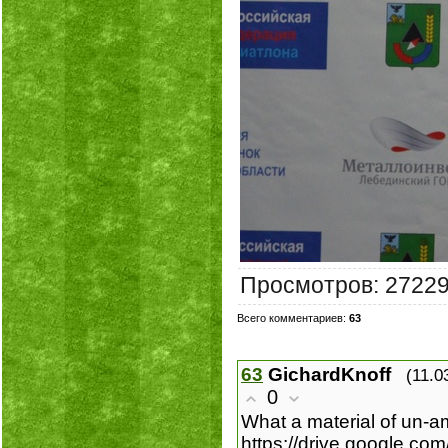
Просмотров
:
2722
Всего комментариев
:
63
63
GichardKnoff
(11.0
0
What a material of un-a
https://drive.google.