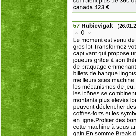
comptent plus de 360 op
canada 423 €
57
Rubievigalt
(26.01.
0
Le moment est venu de t
gros lot Transformez vo
captivant qui propose u
joueurs grâce à son th
de braquage emmenant le
billets de banque lingot
meilleurs sites machine
les mécanismes de jeu.
les icônes se combinent
montants plus élevés lo
peuvent déclencher des m
coffres-forts et les sy
en ligne.Profiter des bo
cette machine à sous ar
gain.En somme Break da 